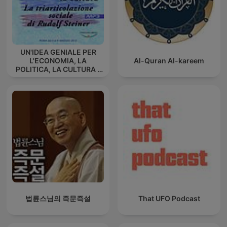
UN'IDEA GENIALE PER
L'ECONOMIA, LA
Al-Quran Al-kareem
POLITICA, LA CULTURA -
La triarticolazione sociale
di Rudolf Steiner
법륜스님의 즉문즉설
That UFO Podcast