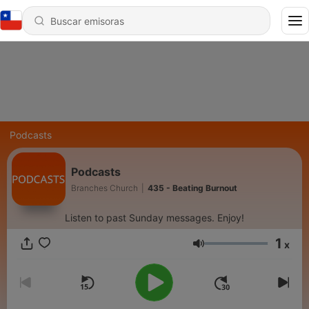
Podcasts
Podcasts
Branches Church
|
435 - Beating Burnout
Listen to past Sunday messages. Enjoy!
1
x
Volumen