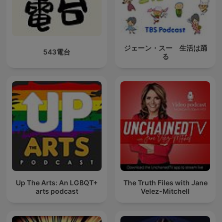
ジェーン・スー 生活は踊
543電台
る
Up The Arts: An LGBQT+
The Truth Files with Jane
arts podcast
Velez-Mitchell