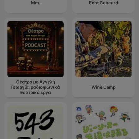
Mm.
Echt Gebeurd
Θέατρο με Αγγελή
Γεωργία, ραδιοφωνικά
Wine Camp
θεατρικά έργα