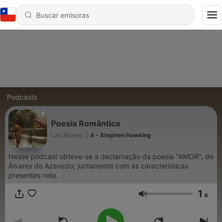
Podcasts
Poesia Romântica
Lais Ribeiro
|
4 - Stephen Hawking
Nesse podcast obteve-se a declamação da poesia "AMOR", de
Álvares de Azevedo; juntamente com as características
presentes nela.
1
x
Volumen