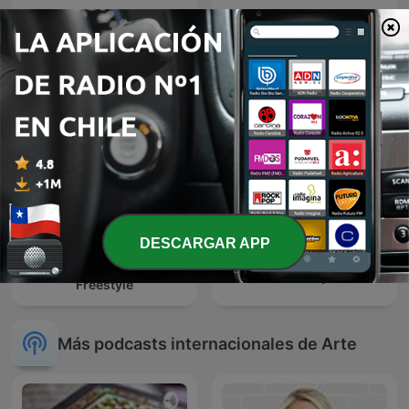
Audiolibros Por qué leer
Escuchando Teatro
DESCARGAR APP
Marky D's Eurodance &
Roc Comedy Cast
Freestyle
Más podcasts internacionales de Arte