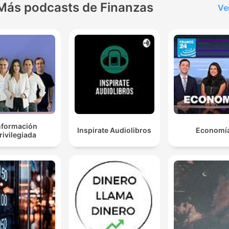
Más podcasts de Finanzas
Ve
nformación
Inspirate Audiolibros
Economí
rivilegiada