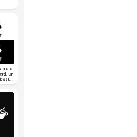
atrului
ști, un
rbește