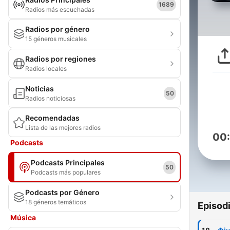
1689
Radios más escuchadas
Radios por género
15 géneros musicales
Radios por regiones
Radios locales
Noticias
50
Radios noticiosas
Recomendadas
Lista de las mejores radios
00
Podcasts
Podcasts Principales
50
Podcasts más populares
Podcasts por Género
18 géneros temáticos
Episod
Música