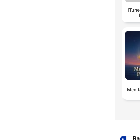
iTune
Medit
Ra