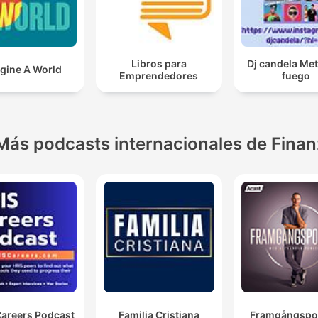
Libros para
Dj candela Me
gine A World
Emprendedores
fuego
Más podcasts internacionales de Fina
Careers Podcast
Familia Cristiana
Framgångspo