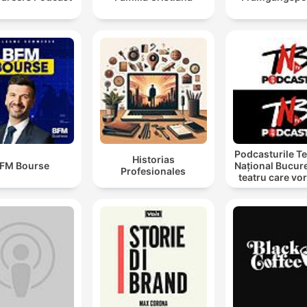
Podcasturile Te
Historias
FM Bourse
Național Bucure
Profesionales
teatru care vo
cu tine