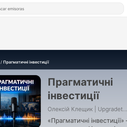
Прагматичні інвестиції
Прагматичні
інвестиції
Олексій Клещик | Upgradetr
«Прагматичні інвестиції»