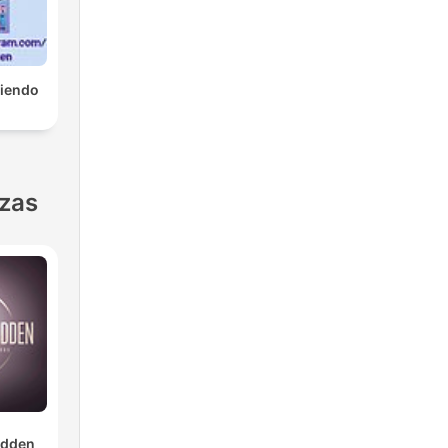
tiendo
nzas
dden