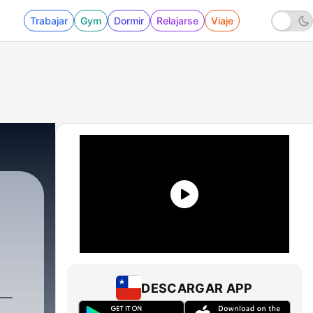
Trabajar
Gym
Dormir
Relajarse
Viaje
ader
|
18 - Фінансові бульбашки: як жадібні
DESCARGAR APP
 —