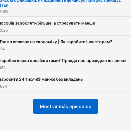
ансові бульбашки: як жадібність фінансує прогрес і знищує
італ
фінансові інструменти, як
 2026
будувати спекулятивні та
інвестиційні стратегії. Всі
пособів заробляти більше, а стресувати менше
2025
корисні матеріали —
linktr.ee/upgradetrader
Трамп впливає на економіку | Як заробити інвесторам?
024
 зробив інвесторів багатими? Правда про президентів і ринок
2024
заробити 24 тисячі$ майже без вкладень
2024
Mostrar más episodios