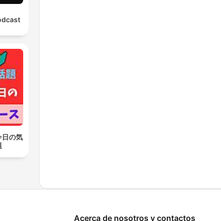
odcast
今日の気
題
Acerca de nosotros y contactos