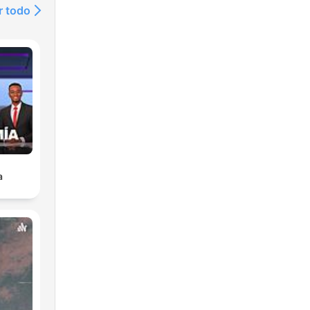
r todo
a