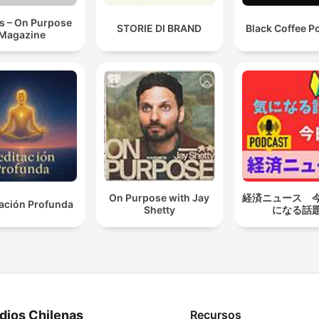
s – On Purpose
STORIE DI BRAND
Black Coffee P
Magazine
On Purpose with Jay
経済ニュース 
ación Profunda
Shetty
になる話
dios Chilenas
Recursos