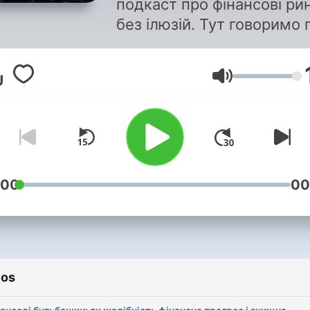
подкаст про фінансові ри
без ілюзій. Тут говоримо про
інвестиції, трейдинг,
фондовий ринок США,
Volumen
валютні пари, дорогоцінні
метали. Я практикую на
фінансових ринках з 2008
року і пояснюю, як мисли
та діяти інвестору чи
трейдеру, щоб виживати 
:00
00
ринкових циклах. Без
чарівних формул, надмірн
стресу та зруйнованих мр
Подкаст для тих, хто хоч
ios
розуміти: як керувати
капіталом, як обирати