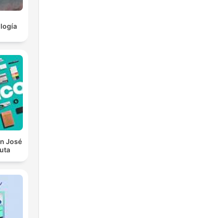
logía
on José
outa