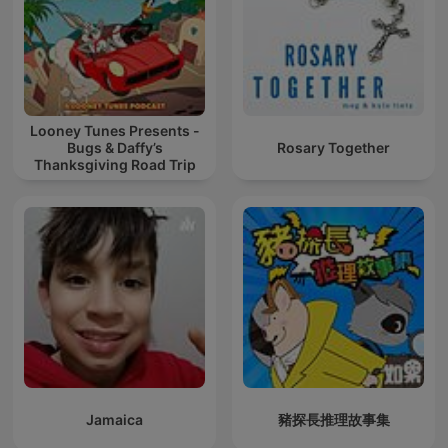
Looney Tunes Presents -
Bugs & Daffy’s
Rosary Together
Thanksgiving Road Trip
Jamaica
豬探長推理故事集