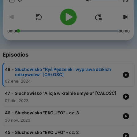
x
Zapraszamy do słuchania RADIO BAJEK Polskiego Radia
Volumen
Dzieciom!
00:00
00:00
Episodios
-
48
Słuchowisko "Ryś Pędzelek i wyprawa dzikich
odkrywców" [CAŁOŚĆ]
02 ene. 2024
-
47
Słuchowisko "Alicja w krainie umysłu" [CAŁOŚĆ]
07 dic. 2023
-
46
Słuchowisko "EKO UFO" - cz. 3
30 nov. 2023
-
45
Słuchowisko "EKO UFO" - cz. 2