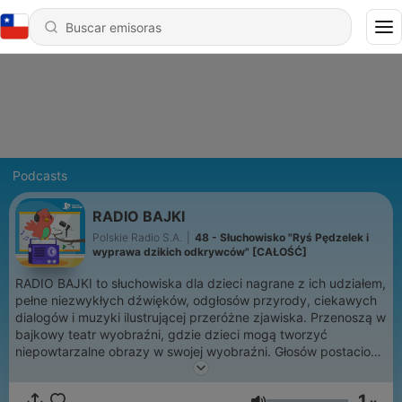
Podcasts
RADIO BAJKI
Polskie Radio S.A.
|
48 - Słuchowisko "Ryś Pędzelek i
wyprawa dzikich odkrywców" [CAŁOŚĆ]
RADIO BAJKI to słuchowiska dla dzieci nagrane z ich udziałem,
pełne niezwykłych dźwięków, odgłosów przyrody, ciekawych
dialogów i muzyki ilustrującej przeróżne zjawiska. Przenoszą w
bajkowy teatr wyobraźni, gdzie dzieci mogą tworzyć
niepowtarzalne obrazy w swojej wyobraźni. Głosów postaciom
użyczyli znani aktorzy teatralni, dubbingowi oraz dziennikarze
Polskiego Radia Dzieciom, znani z wielu audycji radiowych.
1