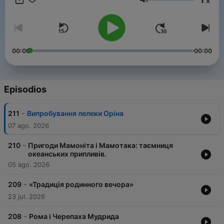
x
казок народів світу, які ми вибрали та озвучили спеціально
Volumen
для вас. Наш Telegram канал https://t.me/suspilne_kazky
YouTube канал з мультфільмами Бробакс
https://cutt.ly/yAfTYBU
00:00
00:00
Episodios
-
211
Випробування лелеки Орíна
07 ago. 2026
-
210
Пригоди Мамоніта і Мамотака: таємниця
океанських припливів.
05 ago. 2026
-
209
«Традиція родинного вечора»
23 jul. 2026
-
208
Рома і Черепаха Мудрида