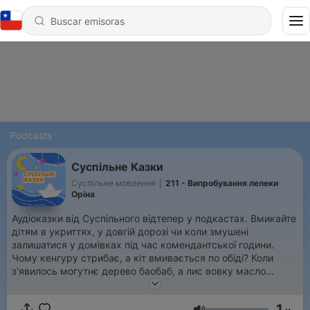
Podcasts
Суспільне Казки
Суспільне мовлення
|
211 - Випробування лелеки
Орíна
Аудіоказки від Суспільного відтепер у подкастах. Вмикайте
дітям в укриттях, у довгій дорозі чи коли змушені
залишатися у домівках під час комендантської години.
Чому кенгуру стрибає, а кіт вмивається по обіді? Коли
з'явилось могутнє дерево баобаб, а лис вовку масло
показав? Навіщо миші збираються на раду, а бджола рятує
гусці життя? Про все це можна дізнатися з найкращих
1