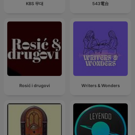
KBS 무대
543電台
Rosić i drugovi
Writers & Wonders