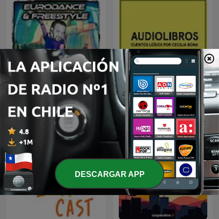
Marky D's Eurodance &
Audiolibros Por qué leer
Freestyle
DESCARGAR APP