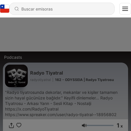
Podcasts
Radyo Tiyatral
radyotiyatral
|
162 - ODYSSEIA | Radyo Tiyatrosu
​"Radyo tiyatrosunda dekorlar, mekanlar ve kişiler tamamen
sizin hayal gücünüze bağlıdır." Keyifli dinlemeler... Radyo
Tiyatrosu - Arkası Yarın - Sesli Kitap - Nostalji
https://x.com/RadyoTiyatral
https://www.spreaker.com/user/radyo-tiyatral--18956802
1
x
Volumen