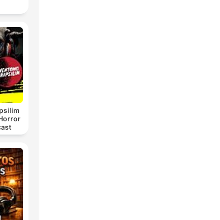
psilim
Horror
cast