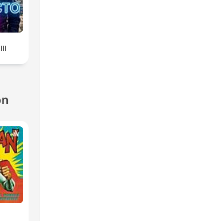
II
ón