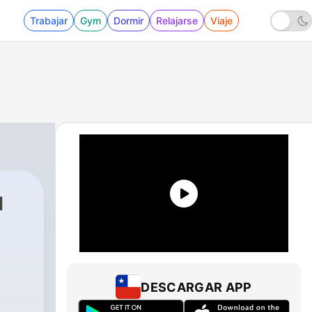
Trabajar
Gym
Dormir
Relajarse
Viaje
u
DESCARGAR APP