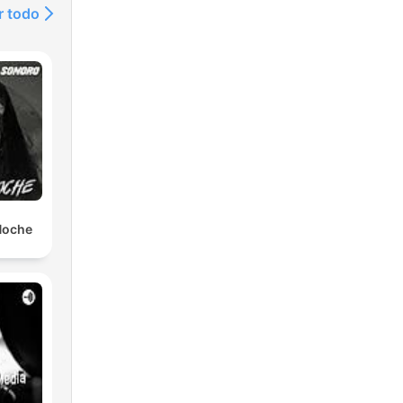
r todo
 Noche