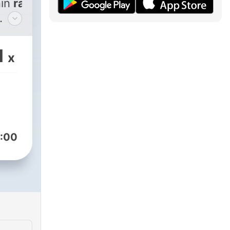
nın
radyo
dur.
1
x
fade
rak
s
:00
/podcast/radyo-