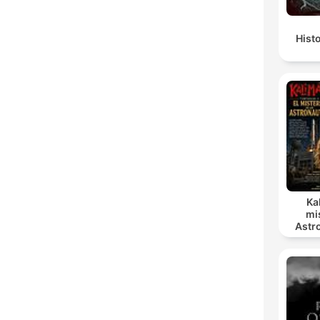
Hist
Ka
mi
Astr