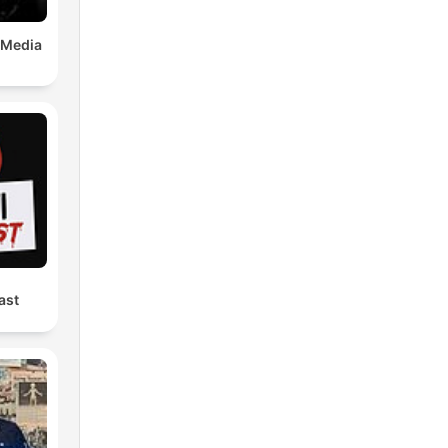
 Media
ast