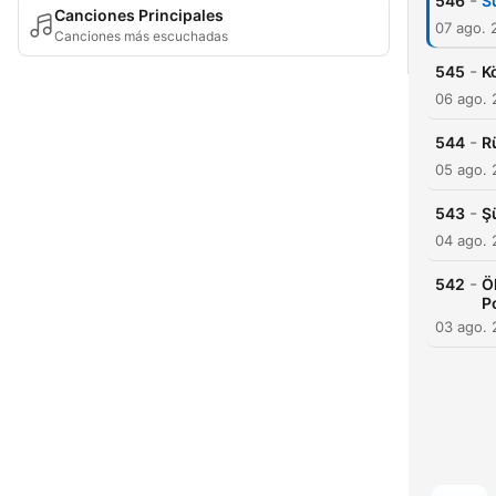
-
546
S
Canciones Principales
07 ago. 
Canciones más escuchadas
-
545
K
06 ago.
-
544
R
05 ago.
-
543
Ş
04 ago.
-
542
Ö
P
03 ago.