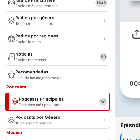
1689
Radios más escuchadas
Radios por género
15 géneros musicales
Radios por regiones
Radios locales
Noticias
50
Radios noticiosas
Recomendadas
Lista de las mejores radios
00
Podcasts
Podcasts Principales
50
Podcasts más populares
Podcasts por Género
18 géneros temáticos
Episod
Música