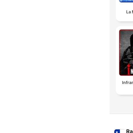
La 
Infr
Ra