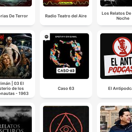
Los Relatos De
orias De Terror
Radio Teatro del Aire
Noche
limán | 03 El
sterio de los
Caso 63
El Antipodc
onautas - 1963