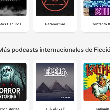
atos Oscuros
Paranormal
Contacto XI
Más podcasts internacionales de Ficci
rror Stories
ألف ليلة وليلة
Kalimán