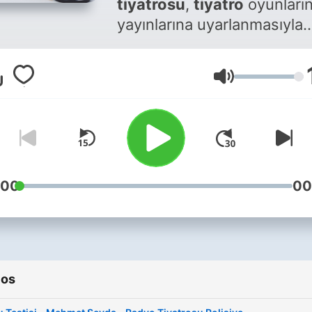
tiyatrosu
,
tiyatro
oyunları
yayınlarına uyarlanmasıyla
oluşturulan bir sanat formu
Seslendirme ve tonlamalar,
Volumen
karakterlerin duygusal
durumlarını ve niyetlerini i
etmek için temel unsur ola
kullanılır. İyi dinlemeler..
Become a supporter of thi
:00
00
podcast:
https://www.spreaker.com
tiyatrosu-dinle-
-6482101/support
.
ios