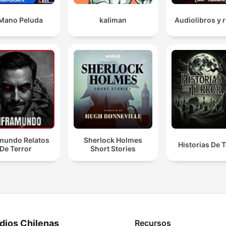
Mano Peluda
kaliman
Audiolibros y r
amundo Relatos
Sherlock Holmes
Historias De T
De Terror
Short Stories
dios Chilenas
Recursos