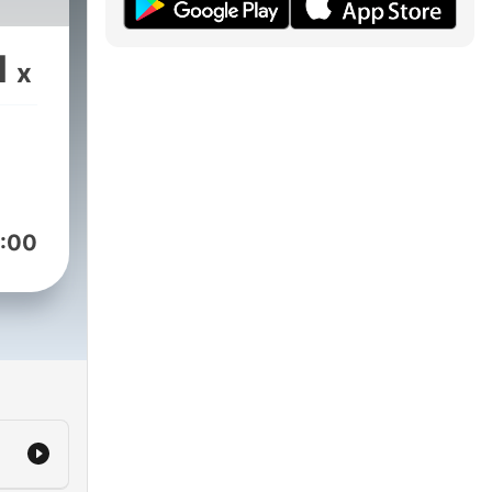
1
x
:00