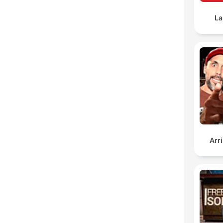
La
Arr