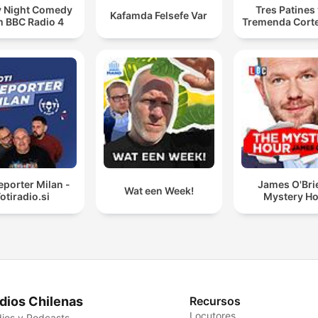
y Night Comedy
Tres Patines 
Kafamda Felsefe Var
m BBC Radio 4
Tremenda Cort
reporter Milan -
James O'Bri
Wat een Week!
otiradio.si
Mystery H
dios Chilenas
Recursos
Locutores
ios y Podcasts