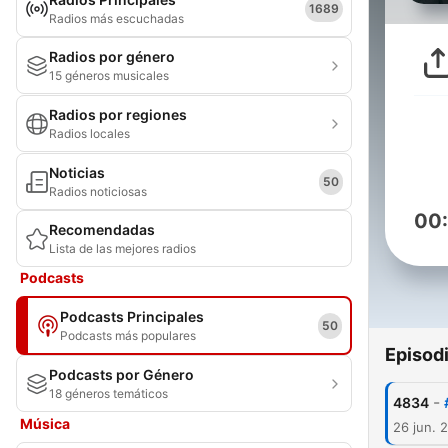
1689
Radios más escuchadas
Radios por género
15 géneros musicales
Radios por regiones
Radios locales
Noticias
50
Radios noticiosas
00
Recomendadas
Lista de las mejores radios
Podcasts
Podcasts Principales
50
Podcasts más populares
Episod
Podcasts por Género
18 géneros temáticos
-
4834
Música
26 jun. 