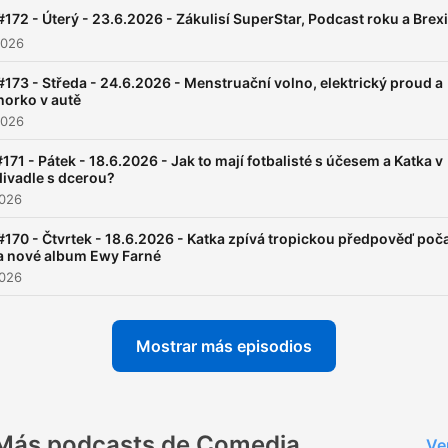
#172 - Úterý - 23.6.2026 - Zákulisí SuperStar, Podcast roku a Brexi
2026
#173 - Středa - 24.6.2026 - Menstruační volno, elektrický proud a
horko v autě
2026
#171 - Pátek - 18.6.2026 - Jak to mají fotbalisté s účesem a Katka v
divadle s dcerou?
2026
#170 - Čtvrtek - 18.6.2026 - Katka zpívá tropickou předpověď poč
a nové album Ewy Farné
2026
Mostrar más episodios
Más podcasts de Comedia
Ve