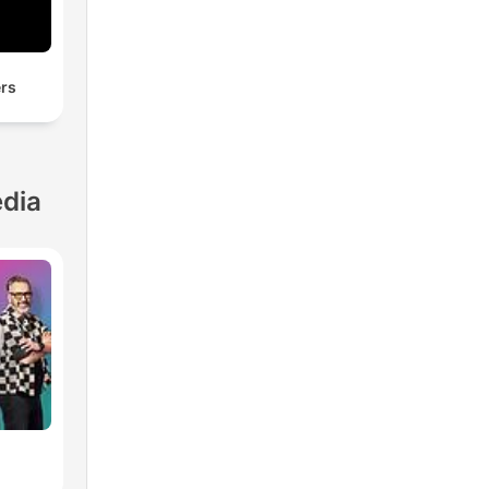
rs
dia