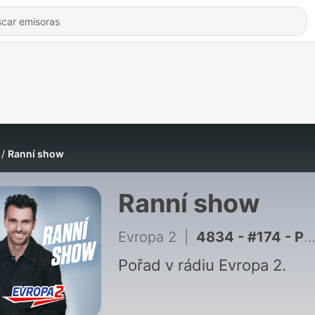
Ranní show
Ranní show
Evropa 2
|
4834 - #174 - Pátek - 26.6.2026 - Finálová Ranní show 28. sezóny
Pořad v rádiu Evropa 2.