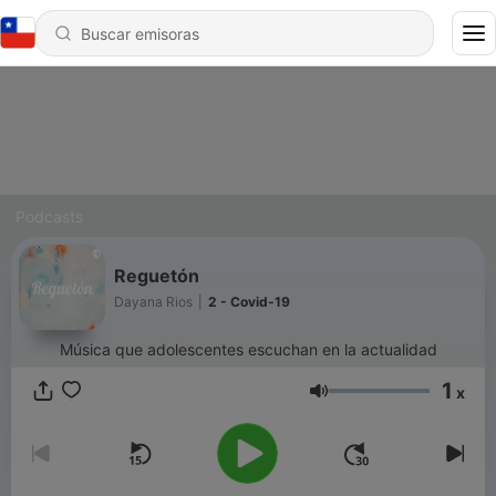
Podcasts
Reguetón
Dayana Rios
|
2 - Covid-19
Música que adolescentes escuchan en la actualidad
1
x
Volumen