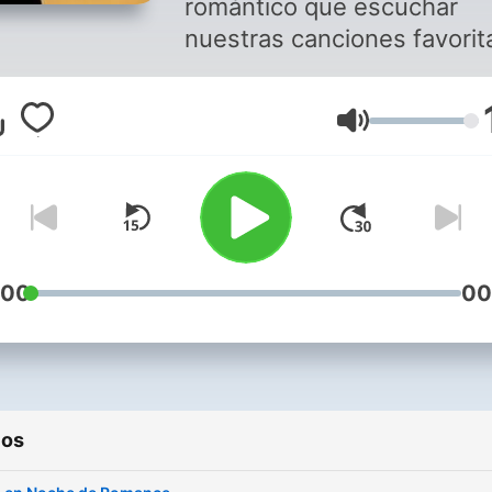
romántico que escuchar
nuestras canciones favorit
con los acordes maravillos
que nos regala el protagon
Volumen
de esta Noche de Romanc
Te invito para que disfrute
Boleros y algo más con
Soraima aquí en Ivoox Y para
que ubiques la aplicación 
Play Store de SoritaRadio.
:00
00
Somos SoritaRadio La radio
que es para tì The radio Tha
for you
ios