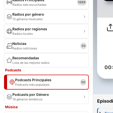
1689
Radios más escuchadas
Radios por género
15 géneros musicales
Radios por regiones
Radios locales
Noticias
50
Radios noticiosas
Recomendadas
Lista de las mejores radios
00
Podcasts
Podcasts Principales
50
Podcasts más populares
Podcasts por Género
18 géneros temáticos
Episod
Música