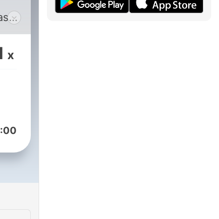
as
os
ista
1
x
e?
s de
en
:00
t is