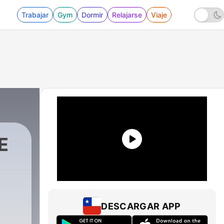
Trabajar
Gym
Dormir
Relajarse
Viaje
E
DESCARGAR APP