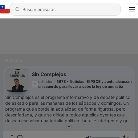
Podcasts
Sin Complejos
esRadio
|
5678 - Noticias. El PSOE y Junts alcanzan
un acuerdo para llevar a cabo la ley de amnistía
Sin Complejos es el programa informativo y de debate político
de esRadio para las mañanas de los sábados y domingos. Un
programa que aborda la actualidad de forma rigurosa, pero
desenfadada, y que se dirige a todos aquellos oyentes que
desean escuchar una tertulia política liberal e inteligente y que
piensan que la política es patrimonio de todos los ciudadanos.
1