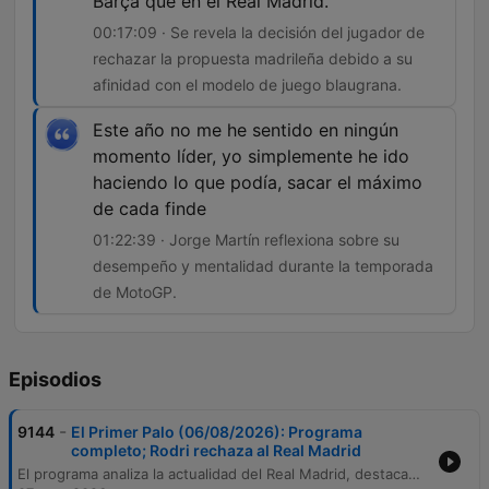
Barça que en el Real Madrid.
00:17:09 · Se revela la decisión del jugador de
rechazar la propuesta madrileña debido a su
afinidad con el modelo de juego blaugrana.
Este año no me he sentido en ningún
momento líder, yo simplemente he ido
haciendo lo que podía, sacar el máximo
de cada finde
01:22:39 · Jorge Martín reflexiona sobre su
desempeño y mentalidad durante la temporada
de MotoGP.
Episodios
-
9144
El Primer Palo (06/08/2026): Programa
completo; Rodri rechaza al Real Madrid
El programa analiza la actualidad del Real Madrid, destacando el importante fichaje de Diomandé y la renovación de Vinicius hasta 2032. También se debate el fracaso en la llegada de Rodri, señalando su preferencia por el estilo de juego del FC Barcelona y los riesgos financieros que supondría su operación. Además, se examina la nueva etapa del Athletic Club bajo el mando de Edin Terzić y las propuestas para la final del Mundial 2030. El episodio concluye con un repaso de noticias internacionales, movimientos en el mercado de fichajes y actualizaciones de MotoGP.