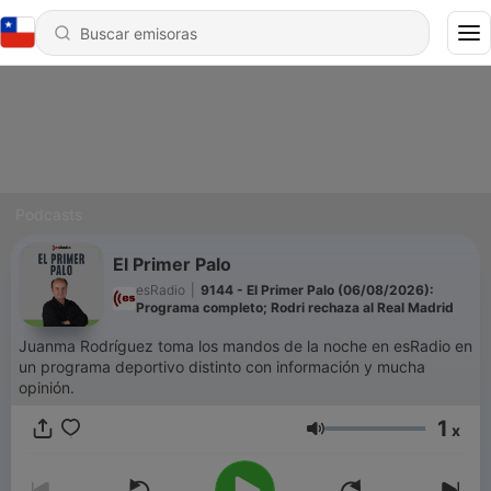
Podcasts
El Primer Palo
esRadio
|
9144 - El Primer Palo (06/08/2026):
Programa completo; Rodri rechaza al Real Madrid
Juanma Rodríguez toma los mandos de la noche en esRadio en
un programa deportivo distinto con información y mucha
opinión.
1
x
Volumen