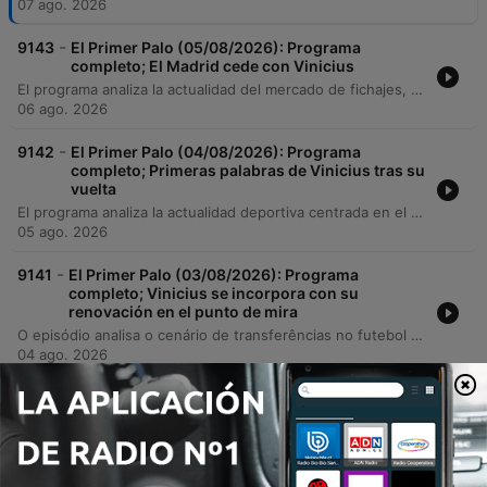
07 ago. 2026
-
9143
El Primer Palo (05/08/2026): Programa
completo; El Madrid cede con Vinicius
El programa analiza la actualidad del mercado de fichajes, centrándose en las negociaciones del Barcelona por Julián Álvarez y la compleja renovación de Vinicius Jr. con el Real Madrid, evaluando el impacto financiero de nuevas incorporaciones como Diomandé. Además, se debate sobre la gestión política de la FIFA y la organización del Mundial 2030, para luego transicionar hacia una crónica histórica sobre los orígenes de la petanca y un repaso por los éxitos de la delegación española en las competiciones europeas de natación artística.
06 ago. 2026
-
9142
El Primer Palo (04/08/2026): Programa
completo; Primeras palabras de Vinicius tras su
vuelta
El programa analiza la actualidad deportiva centrada en el mercado de fichajes, con un debate profundo sobre la situación contractual de Vinicius Jr. en el Real Madrid y la influencia de agencias como Roc Nation. Se examinan las estrategias de contratación del club blanco, priorizando perfiles tácticos frente a nombres mediáticos, y se comentan movimientos clave en equipos como el Atlético de Madrid, el Barcelona y el Valencia Basket. Además, se repasa la actualidad de otras disciplinas, incluyendo el éxito de Iris Tío en natación, la situación de las instalaciones del Rayo Vallecano y los cambios en la Liga Endesa de baloncesto. El episodio concluye con un repaso por diversas noticias internacionales de ciclismo, tenis y fútbol femenino.
05 ago. 2026
-
9141
El Primer Palo (03/08/2026): Programa
completo; Vinicius se incorpora con su
renovación en el punto de mira
O episódio analisa o cenário de transferências no futebol europeu, com foco na possível saída de Vinícius Jr. do Real Madrid para o Arsenal e a chegada de Bernardo Silva ao clube merengue. Discute-se também a incerteza sobre o futuro de Ferran Torres no Barcelona e a necessidade de um novo centroavante para a equipe catalã. No âmbito do ciclismo, o programa aborda a participação de Tadej Pogačar na Vuelta a España em busca da 'triple corona' e os desafios impostos pelo calor extremo. O debate encerra com reflexões sobre o impacto das alterações climáticas no calendário desportivo e a importância dos Jogos Olímpicos.
04 ago. 2026
-
9140
El Primer Palo (31/07/2026); programa
completo: Infantino se decanta por Marruecos
El programa analiza las recientes declaraciones de Infantino sobre el Mundial 2030 y la posible privatización de la FIFA, así como la dimisión de su asesor Carlos Cordeiro. Se debate sobre la creciente mercantilización del fútbol y la pérdida de protagonismo de España en la candidatura conjunta. En el ámbito de clubes, se examina la situación de varios futbolistas del Real Madrid, incluyendo el futuro de Mastantuono, las dudas sobre Avilés y el posible traspaso de Vinicius Jr. al Arsenal tras la llegada de Mbappé. Finalmente, se aborda la crisis institucional y de infraestructura del Rayo Vallecano debido a problemas de seguridad en su estadio.
01 ago. 2026