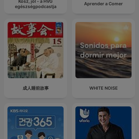
Kösz, jól - a HVG
Aprender a Comer
egészségpodcastja
成人睡前故事
WHITE NOISE