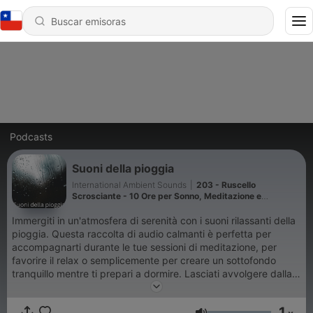
Podcasts
Suoni della pioggia
International Ambient Sounds
|
203 - Ruscello
Scrosciante - 10 Ore per Sonno, Meditazione e
Rilassamento
Immergiti in un'atmosfera di serenità con i suoni rilassanti della
pioggia. Questa raccolta di audio calmanti è perfetta per
accompagnarti durante le tue sessioni di meditazione, per
favorire il relax o semplicemente per creare un sottofondo
tranquillo mentre ti prepari a dormire. Lasciati avvolgere dalla
dolce melodia delle gocce che cadono, mentre il mondo
esterno svanisce e la tua mente trova pace. Scopri come i
1