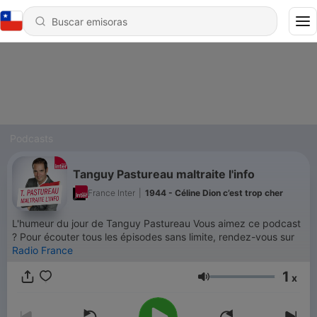
Podcasts
Tanguy Pastureau maltraite l'info
France Inter
|
1944 - Céline Dion c’est trop cher
L'humeur du jour de Tanguy Pastureau Vous aimez ce podcast
? Pour écouter tous les épisodes sans limite, rendez-vous sur
Radio France
1
x
Volumen