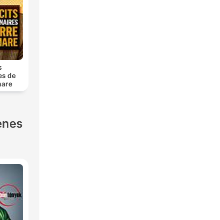
s
es de
mare
enes