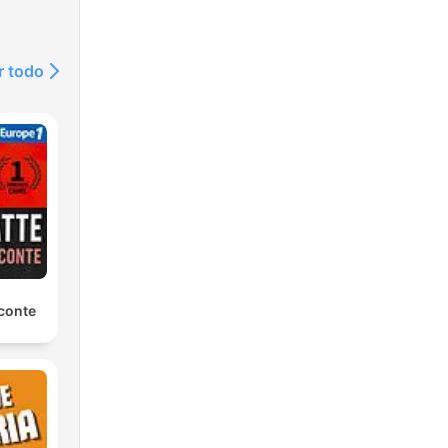
r todo
conte