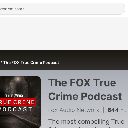
The FOX True Crime Podcast
The FOX True
Crime Podcast
Fox Audio Network
|
644 - Could DNA Finally Identify Gilgo Beach’s “Asian Doe”? | True Crime Minute
The most compelling True