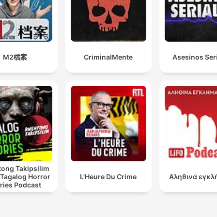
M2檔案
CriminalMente
Asesinos Ser
ong Takipsilim
 Tagalog Horror
L'Heure Du Crime
Αληθινά εγκλ
ries Podcast