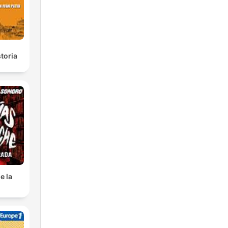
toria
e la