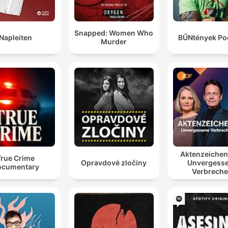
Snapped: Women Who
Napleiten
BŰNtények Po
Murder
Aktenzeiche
True Crime
Opravdové zločiny
Unvergess
ocumentary
Verbrech