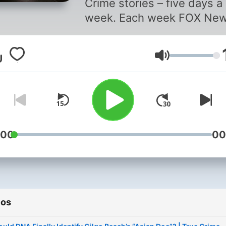
Crime stories – five days a
week. Each week FOX Ne
Digital true crime reporters
legal experts, and the FOX
Volumen
Investigative Team dive int
America’s most gripping ca
from solved and unsolved
murders to missing person
survival stories, and headl
making trials. Plus, stay up
:00
00
date with the FOX True Cr
Minute, highlighting active
investigations, cold cases,
local mysteries. Full-length
ios
stories drop every
Tuesday and Thursday, an