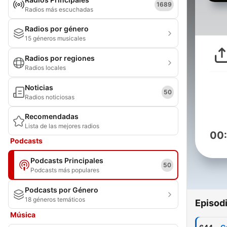
1689
Radios más escuchadas
Radios por género
15 géneros musicales
Radios por regiones
Radios locales
Noticias
50
Radios noticiosas
Recomendadas
Lista de las mejores radios
00
Podcasts
Podcasts Principales
50
Podcasts más populares
Podcasts por Género
18 géneros temáticos
Episod
Música