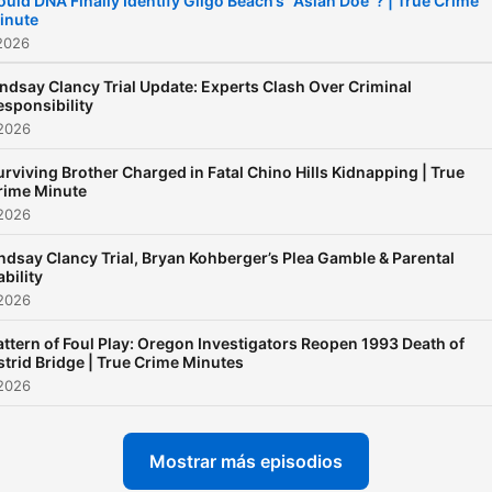
ould DNA Finally Identify Gilgo Beach’s “Asian Doe”? | True Crime
inute
True Crime Minutes every
2026
Monday, Wednesday, and
Friday. Subscribe now and
indsay Clancy Trial Update: Experts Clash Over Criminal
esponsibility
never miss a moment.
 2026
urviving Brother Charged in Fatal Chino Hills Kidnapping | True
rime Minute
 2026
ndsay Clancy Trial, Bryan Kohberger’s Plea Gamble & Parental
ability
 2026
attern of Foul Play: Oregon Investigators Reopen 1993 Death of
strid Bridge | True Crime Minutes
 2026
Mostrar más episodios