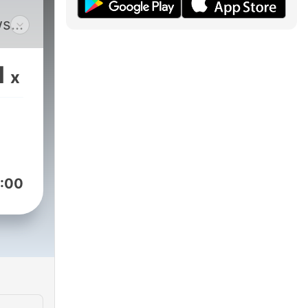
ws
,
1
x
o
ses,
s,
ine-
 to
:00
ime
 and
d