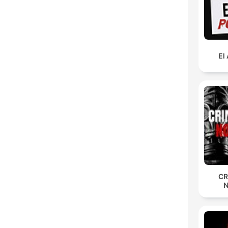
El
CR