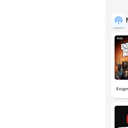
Enigm