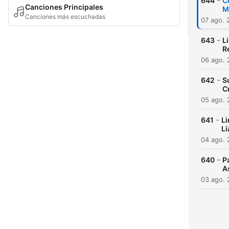
-
644
C
Canciones Principales
M
Canciones más escuchadas
07 ago. 
-
643
L
R
06 ago.
-
642
S
C
05 ago.
-
641
Li
Li
04 ago.
-
640
P
A
03 ago.