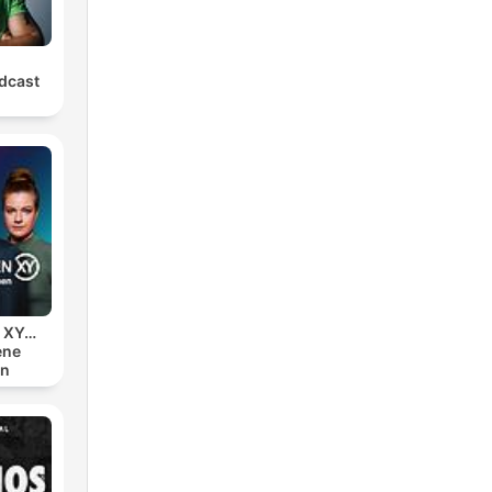
dcast
n XY…
ene
en