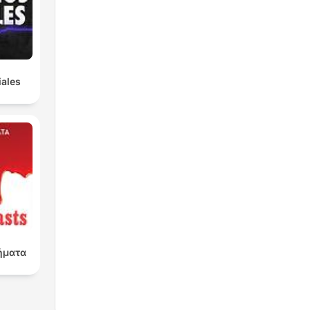
iales
ήματα