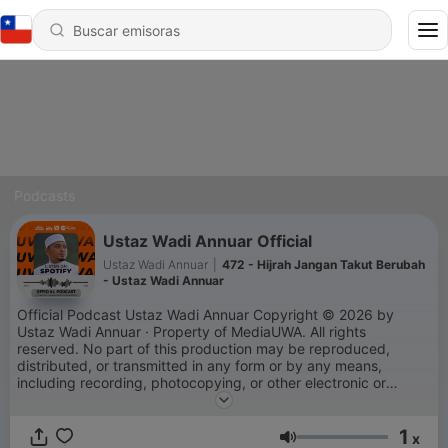
Podcasts
Ustaz Wadi Annuar Official
Ustaz Wadi Annuar
|
472 - Hijrah Jangan Takut Berubah
- Ustaz Wadi Annuar
Official Podcast Ustaz Wadi Annuar Copyright © 2026 by
Ustaz Wadi Annuar · Property of MediaUWA. All rights
reserved. No part of this production may be reproduced,
distributed, or transmitted in any form or by any means,
including recording, photocopying, or other electronic or
mechanical methods, without the prior written permission of
the production.
1
x
Volumen