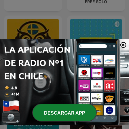
FREE SOLO
Lär dig svenska med Alfra
Sí,Sí,Bueno,Sí
DESCARGAR APP