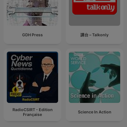
GDH Press
講台 – Talkonly
RadioCSIRT - Edition
Science In Action
Française