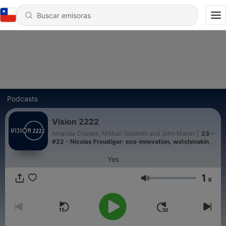
Podcasts
Vision 2222
Amanda Chadee, Mikhail Gladkikh and John Marsh
|
23 -
#22 - Nicolas Freudiger: eco-innovation, watchmaking,
and the future of luxury
Yes
1
x
Volumen