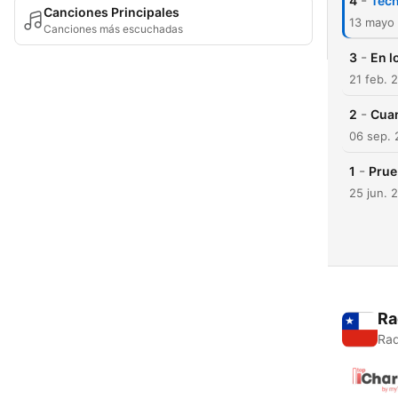
-
4
Tecn
Canciones Principales
13 mayo
Canciones más escuchadas
-
3
En l
21 feb. 
-
2
Cuan
06 sep. 
-
1
Prue
25 jun. 
Ra
Rad