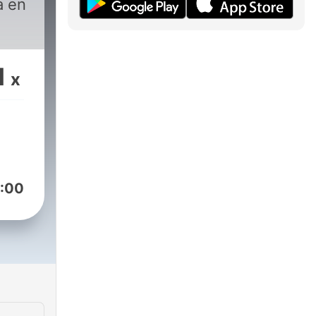
a en
1
x
:00