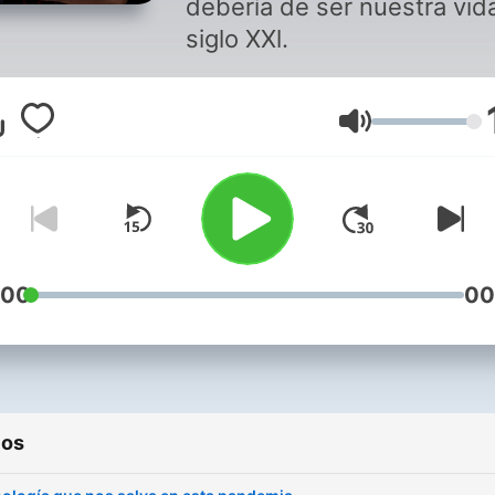
debería de ser nuestra vid
siglo XXl.
Volumen
:00
00
ios