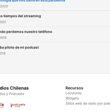
ología que nos salva en esta pandemia
 2020
os tiempos del streaming
2020
do perdemos nuestro teléfono
2019
ba piloto de mi podcast
2019
dios Chilenas
Recursos
Locutores
ios y Podcasts
Widgets
Sitios web de radio por paí