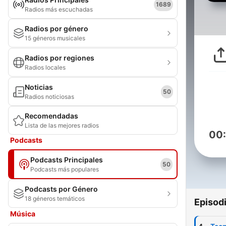
1689
Radios más escuchadas
Radios por género
15 géneros musicales
Radios por regiones
Radios locales
Noticias
50
Radios noticiosas
Recomendadas
Lista de las mejores radios
00
Podcasts
Podcasts Principales
50
Podcasts más populares
Podcasts por Género
18 géneros temáticos
Episod
Música