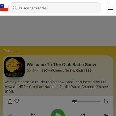
Podcasts
Welcome To The Club Radio Show
DJ MAX
|
597 - Welcome To The Club 1389
Weekly electronic music radio show produced hosted by DJ
MAX on HR2 - Croatian National Public Radio Channel 2 since
1996.
1
x
Volumen