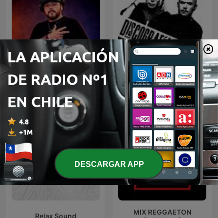
DJ GIAN Mixes
Discografía Sonar
DESCARGAR APP
MIX REGGAETON
Relax Sound