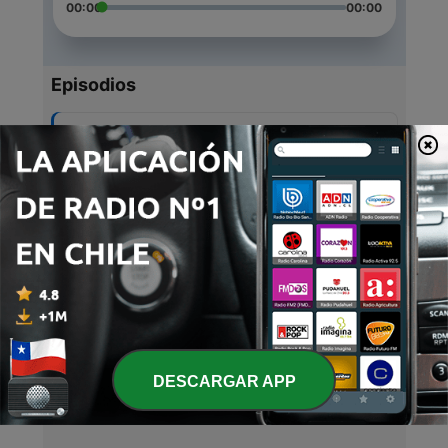
00:00
00:00
Episodios
-
5
4
13 mayo 2021
-
4
History II unit 4
12 mayo 2021
-
3
Unit 3: History II
15 abr. 2021
-
2
Study test 2
22 mar. 2021
DESCARGAR APP
-
1
History II: T 1
13 feb. 2021