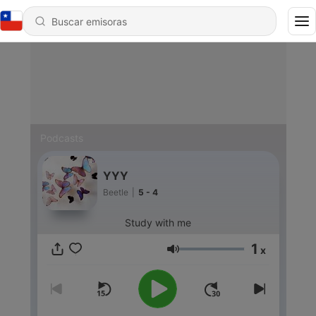
Podcasts
YYY
Beetle
|
5 - 4
Study with me
1
x
Volumen