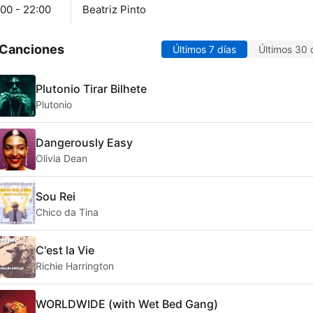
00 - 22:00
Beatriz Pinto
 Canciones
Últimos 7 días
Últimos 30 
Plutonio Tirar Bilhete
Plutonio
Dangerously Easy
Olivia Dean
Sou Rei
Chico da Tina
C'est la Vie
Richie Harrington
WORLDWIDE (with Wet Bed Gang)