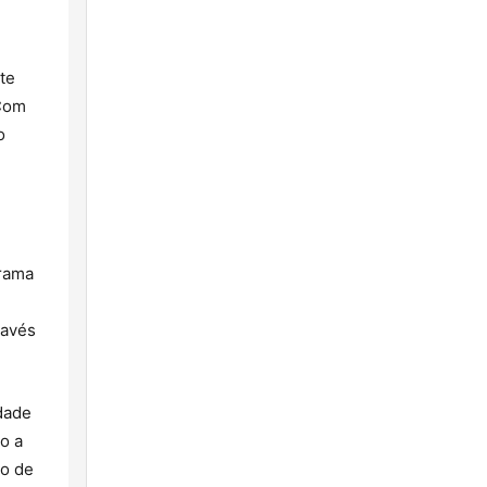
te
Com
o
grama
ravés
dade
o a
ão de