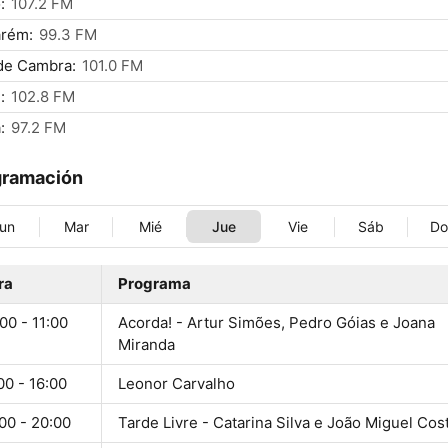
:
107.2 FM
arém:
99.3 FM
de Cambra:
101.0 FM
:
102.8 FM
:
97.2 FM
gramación
un
Mar
Mié
Jue
Vie
Sáb
D
ra
Programa
00 - 11:00
Acorda! - Artur Simões, Pedro Góias e Joana
Miranda
00 - 16:00
Leonor Carvalho
00 - 20:00
Tarde Livre - Catarina Silva e João Miguel Cos