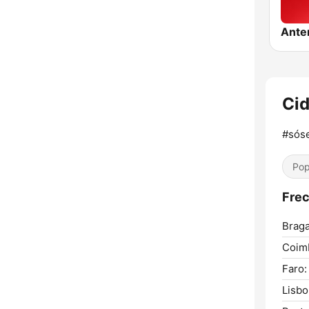
Ante
Ci
#sós
Pop
Frec
Braga
Coim
Faro:
Lisbo