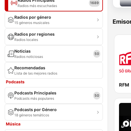
Radios Principales
1689
Radios más escuchadas
Radios por género
Emisor
15 géneros musicales
Radios por regiones
Radios locales
Noticias
50
Radios noticiosas
Recomendadas
Lista de las mejores radios
Podcasts
RFM
Podcasts Principales
50
Podcasts más populares
Podcasts por Género
18 géneros temáticos
Música