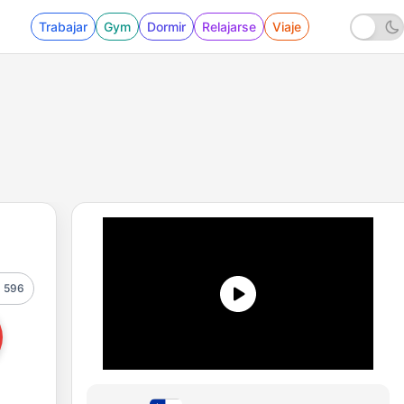
Trabajar
Gym
Dormir
Relajarse
Viaje
596