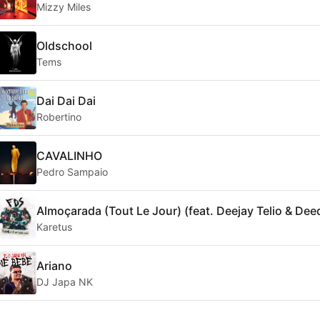
Mizzy Miles
Oldschool
Tems
Dai Dai Dai
Robertino
CAVALINHO
Pedro Sampaio
Almoçarada (Tout Le Jour) (feat. Deejay Telio & Dee
Karetus
Ariano
DJ Japa NK