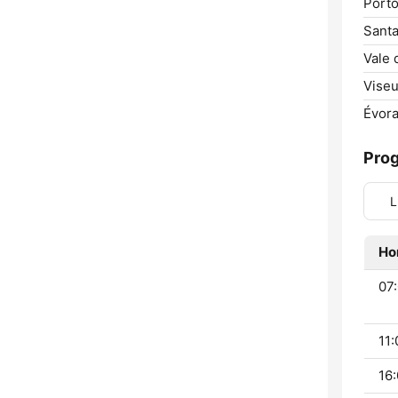
Porto
Sant
Vale 
Viseu
Évora
Pro
L
Ho
07:
11:
16: