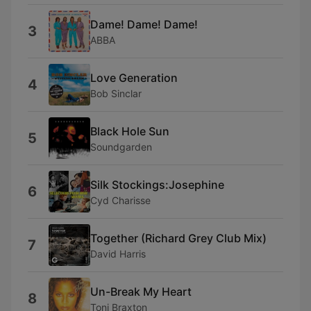
Dame! Dame! Dame!
3
ABBA
Love Generation
4
Bob Sinclar
Black Hole Sun
5
Soundgarden
Silk Stockings:Josephine
6
Cyd Charisse
Together (Richard Grey Club Mix)
7
David Harris
Un-Break My Heart
8
Toni Braxton