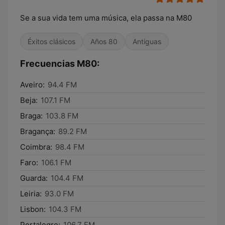
Se a sua vida tem uma música, ela passa na M80
Éxitos clásicos
Años 80
Antiguas
Frecuencias M80:
Aveiro:
94.4 FM
Beja:
107.1 FM
Braga:
103.8 FM
Bragança:
89.2 FM
Coimbra:
98.4 FM
Faro:
106.1 FM
Guarda:
104.4 FM
Leiria:
93.0 FM
Lisbon:
104.3 FM
Portalegre:
106.7 FM