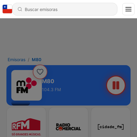
Emisoras
M80
M80
104.3 FM