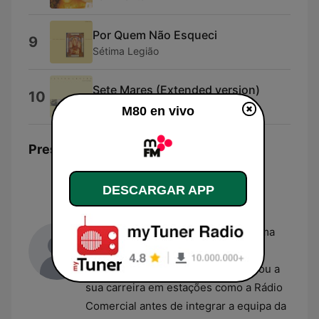
Por Quem Não Esqueci
9
Sétima Legião
Sete Mares (Extended version)
10
Sétima Legião
M80 en vivo
Presentadores
Vanda Miranda
DESCARGAR APP
Vanda Miranda
é uma das figuras
centrais da rádio em Portugal,
apresentando atualmente o programa
"Manhãs M80". Com um percurso
iniciado na década de 90, consolidou a
sua carreira em estações como a Rádio
Comercial antes de integrar a equipa da