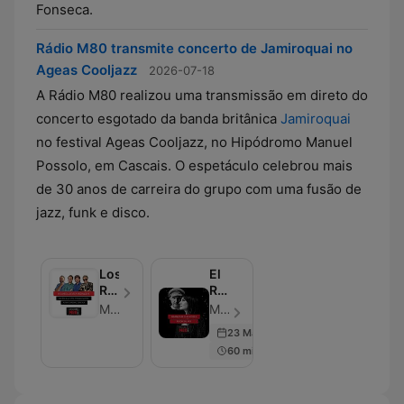
Fonseca.
Rádio M80 transmite concerto de Jamiroquai no
Ageas Cooljazz
2026-07-18
A Rádio M80 realizou uma transmissão em direto do
concerto esgotado da banda britânica
Jamiroquai
no festival Ageas Cooljazz, no Hipódromo Manuel
Possolo, em Cascais. O espetáculo celebrou mais
de 30 anos de carreira do grupo com uma fusão de
jazz, funk e disco.
Los
El
Residentes
Roockie
M80
del
M80
M80 - Episodio 6
Mes
23 May 2020
60 min