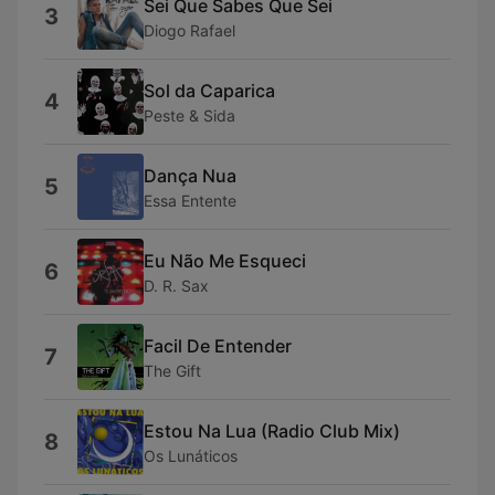
Sei Que Sabes Que Sei
3
Diogo Rafael
Sol da Caparica
4
Peste & Sida
Dança Nua
5
Essa Entente
Eu Não Me Esqueci
6
D. R. Sax
Facil De Entender
7
The Gift
Estou Na Lua (Radio Club Mix)
8
Os Lunáticos