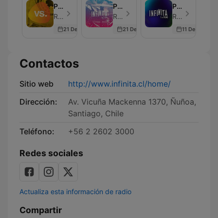
Podcast
Podcast
Podcast
(Humor)
(Crecimiento
(Opinión
Radio Infinita - Episodio 170
Radio Infinita - Episodio 600
Radio Infinita - Episodio 600
Personal)
y
21 Dec 2022
21 Dec 2022
11 Dec 2022
Análisis)
Contactos
Sitio web
http://www.infinita.cl/home/
Dirección:
Av. Vicuña Mackenna 1370, Ñuñoa,
Santiago, Chile
Teléfono:
+56 2 2602 3000
Redes sociales
Actualiza esta información de radio
Compartir