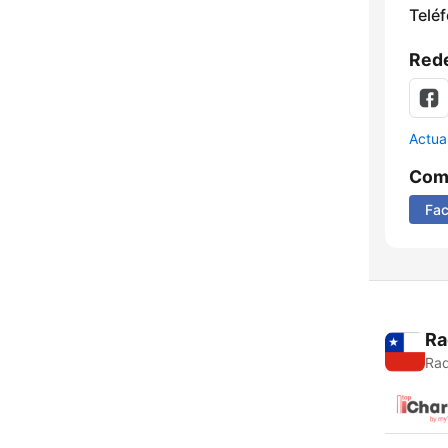
Telé
Rede
Actua
Comp
Fa
Ra
Rad