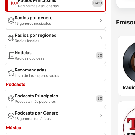
Radios Principales
1689
Radios más escuchadas
Radios por género
Emisor
15 géneros musicales
Radios por regiones
Radios locales
Noticias
50
Radios noticiosas
Recomendadas
Lista de las mejores radios
Podcasts
Radio
Podcasts Principales
50
Podcasts más populares
Podcasts por Género
18 géneros temáticos
Música