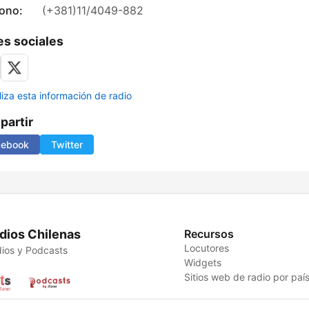
fono:
(+381)11/4049-882
s sociales
liza esta información de radio
artir
cebook
Twitter
dios Chilenas
Recursos
Locutores
ios y Podcasts
Widgets
Sitios web de radio por paí