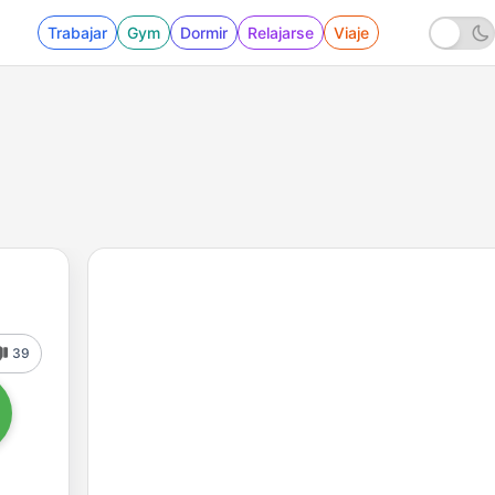
Trabajar
Gym
Dormir
Relajarse
Viaje
39