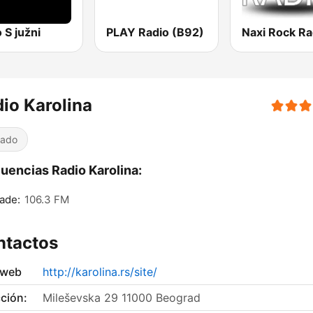
 S južni
PLAY Radio (B92)
Naxi Rock Ra
io Karolina
iado
uencias Radio Karolina:
ade:
106.3 FM
ntactos
 web
http://karolina.rs/site/
ción:
Mileševska 29 11000 Beograd