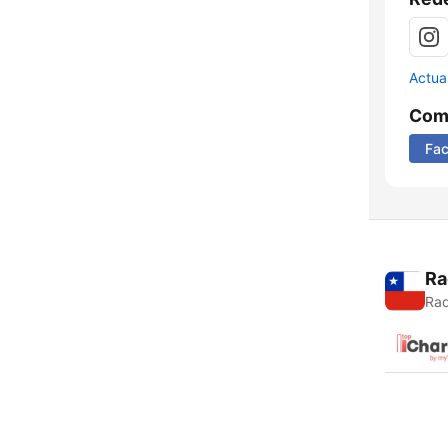
Actua
Comp
Fa
Ra
Rad