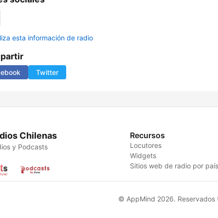
liza esta información de radio
artir
cebook
Twitter
dios Chilenas
Recursos
Locutores
ios y Podcasts
Widgets
Sitios web de radio por paí
© AppMind 2026. Reservados t