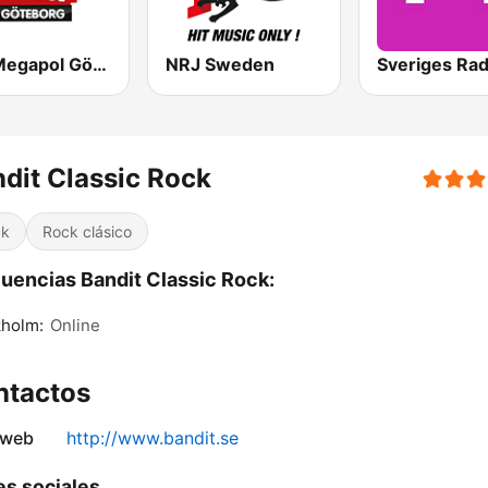
Mix Megapol Göteborg
NRJ Sweden
dit Classic Rock
ck
Rock clásico
uencias Bandit Classic Rock:
kholm:
Online
ntactos
 web
http://www.bandit.se
s sociales