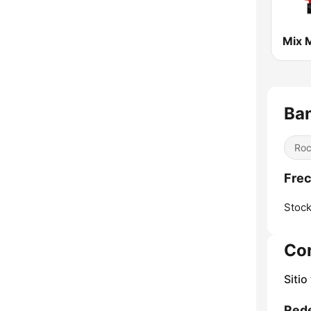
Ban
Ro
Frec
Stoc
Co
Sitio
Rede