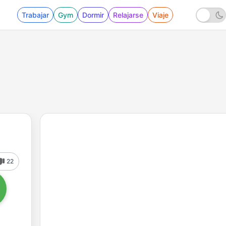
Trabajar
Gym
Dormir
Relajarse
Viaje
22