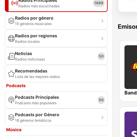
Radios Principales
1689
Radios más escuchadas
Radios por género
15 géneros musicales
Emisor
Radios por regiones
Radios locales
Noticias
50
Radios noticiosas
Recomendadas
Lista de las mejores radios
Podcasts
Band
Podcasts Principales
50
Podcasts más populares
Podcasts por Género
18 géneros temáticos
Música