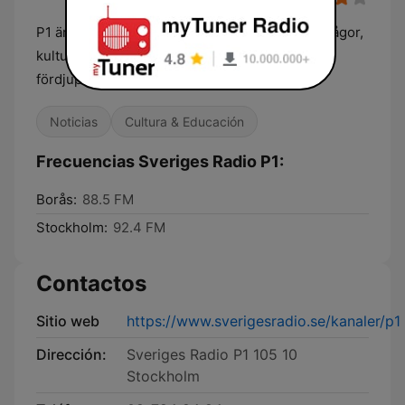
P1 är kanalen som bevakar nyheter, samhällsfrågor,
kultur, vetenskap och livsstil. Lyssna direkt och
fördjupa dig.
Noticias
Cultura & Educación
Frecuencias Sveriges Radio P1:
Borås:
88.5 FM
Stockholm:
92.4 FM
Contactos
Sitio web
https://www.sverigesradio.se/kanaler/p1
Dirección:
Sveriges Radio P1 105 10
Stockholm