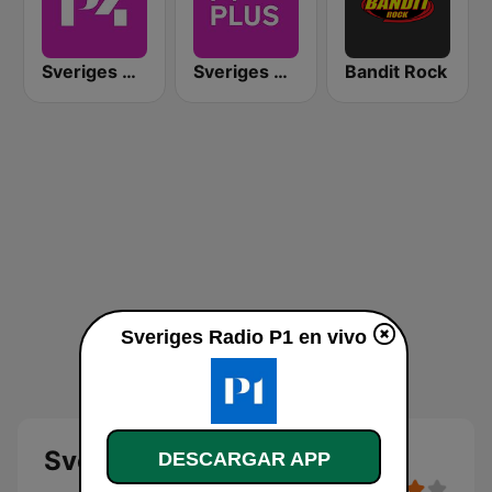
Sveriges Radio P4 Göteborg
Sveriges Radio P4 Plus
Bandit Rock
Sveriges Radio P1 en vivo
Sveriges Radio P1
DESCARGAR APP