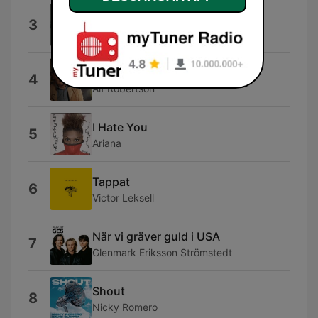
Midnight Sun
3
Petter Larsson
Balladen om tusen spänn
4
Alf Robertson
I Hate You
5
Ariana
Tappat
6
Victor Leksell
När vi gräver guld i USA
7
Glenmark Eriksson Strömstedt
Shout
8
Nicky Romero