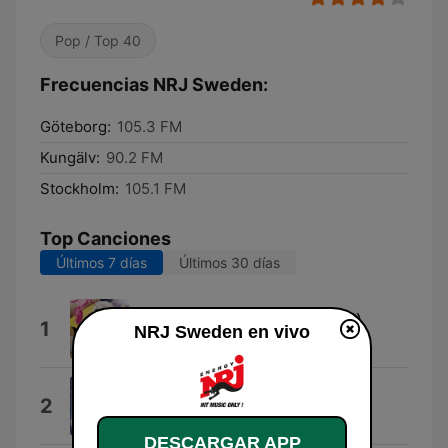
Pop / Top 40
Frecuencias NRJ Sweden:
Göteborg:
105.3 FM
Kungälv:
90.2 FM
Stockholm:
105.1 FM
Top Canciones
Últimos 7 días
Últimos 30 días
Turn The Lights Off (feat. Jon)
1
NRJ Sweden en vivo
KATO
Dai Dai Dai
2
Robertino
DESCARGAR APP