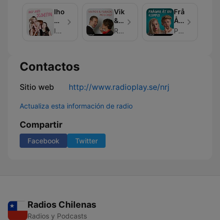
Ihop
Viktor
Frågar
Med
&
Åt
Josefin
Faraos
En
Ihop Med Josefin
RadioPlay
Podplay
Podcast
Kompis
Contactos
Sitio web
http://www.radioplay.se/nrj
Actualiza esta información de radio
Compartir
Facebook
Twitter
Radios Chilenas
Radios y Podcasts