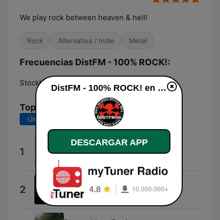
We play rock between heaven & hell!
Rock
Alternativa / Indie
Metal
Frecuencias DistFM - 100% ROCK!:
Stockholm:
Online
DistFM - 100% ROCK! en vivo
Top Canciones
Últimos 7 días
Últimos 30 días
DESCARGAR APP
Share, We are
1
イトヲカシ
Black Swamp Water
2
Black Swamp Water