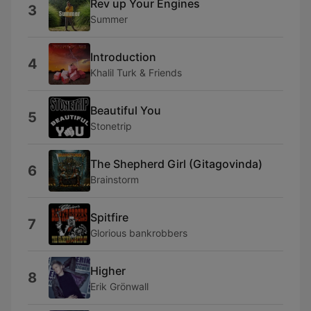
Rev up Your Engines
3
Summer
Introduction
4
Khalil Turk & Friends
Beautiful You
5
Stonetrip
The Shepherd Girl (Gitagovinda)
6
Brainstorm
Spitfire
7
Glorious bankrobbers
Higher
8
Erik Grönwall