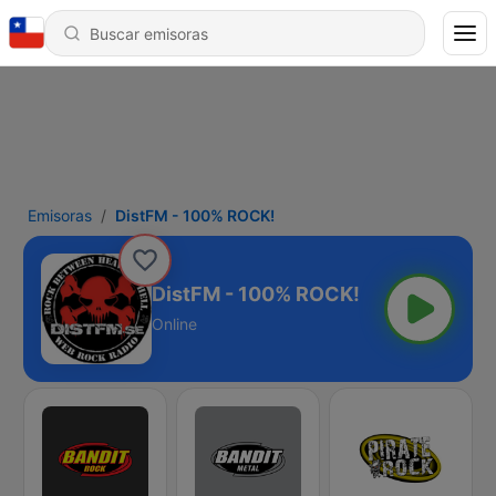
Emisoras
DistFM - 100% ROCK!
DistFM - 100% ROCK!
Online