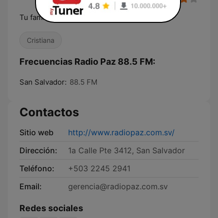
Tu familia en cristo
Cristiana
Frecuencias Radio Paz 88.5 FM:
San Salvador:
88.5 FM
Contactos
Sitio web
http://www.radiopaz.com.sv/
Dirección:
1a Calle Pte 3412, San Salvador
Teléfono:
+503 2245 2941
Email:
gerencia@radiopaz.com.sv
Redes sociales