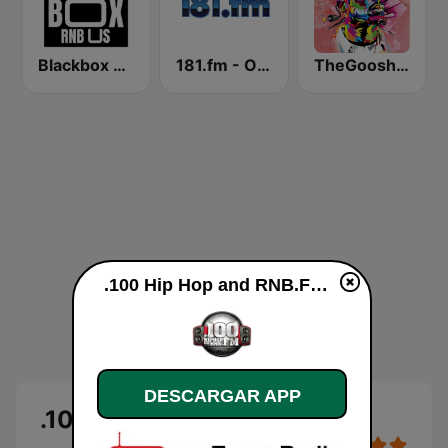
Blackbox RnB US
181.fm - Old School HipHop/RnB
TheGoosh Radio - R&B
.100 Hip Hop and RNB.FM en vivo
DESCARGAR APP
.100 Hip Hop and RNB.FM