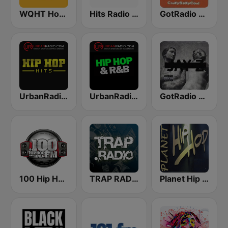
WQHT Hot 97 FM
Hits Radio Hip Hop / RnB
GotRadio - Throwback Jamz
UrbanRadio - Hip Hop Hits
UrbanRadio - Hip Hop & RnB
GotRadio - Hip Hop Stop
100 Hip Hop and RNB FM
TRAP RADIO TRAP.radio
Planet Hip Hop (MRG.fm)