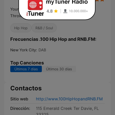
Your #1 Station for Today's R&B Hip Hop and
Throwbacks
Hip Hop
R&B / Soul
Frecuencias .100 Hip Hop and RNB.FM:
New York City:
DAB
Top Canciones
Últimos 7 días
Últimos 30 días
Contactos
Sitio web
http://www.100HipHopandRNB.FM
Dirección:
115 Emerald Creek Ter Davie, FL
33325