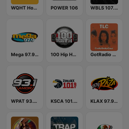
WQHT Hot 97 FM
POWER 106
WBLS 107.5 FM (US Only)
Mega 97.9 FM
100 Hip Hop and RNB FM
GotRadio - Throwback Jamz
WPAT 93.1 Amor FM
KSCA 101.9 Los Angeles FM (US Only)
KLAX 97.9 La Raza FM