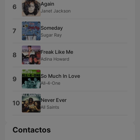
Again
6
Janet Jackson
Someday
7
Sugar Ray
Freak Like Me
8
Adina Howard
So Much In Love
9
All-4-One
Never Ever
10
All Saints
Contactos