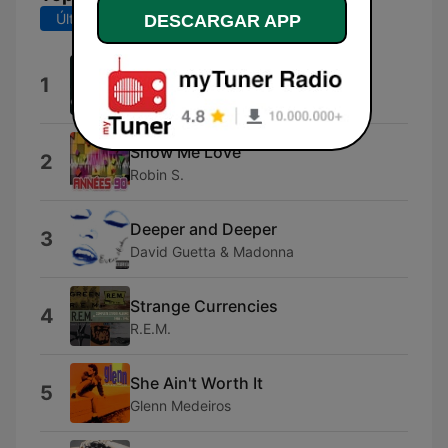
Últimos 7 días
Últimos 30 días
DESCARGAR APP
4 Seasons of Loneliness
1
Boyz II Men
Show Me Love
2
Robin S.
Deeper and Deeper
3
David Guetta & Madonna
Strange Currencies
4
R.E.M.
She Ain't Worth It
5
Glenn Medeiros