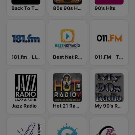
Back To The 80's Radio
80s 90s Hits Radio
90's Hits
181.fm - Lite 90's
Best Net Radio - 80s and 90s Mix
011.FM - Totally 90s
Jazz Radio
Hot 21 Radio
My 90's Radio