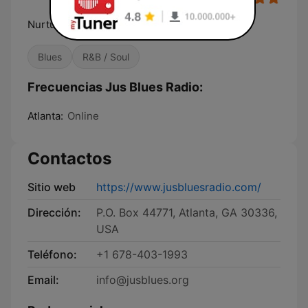
Nurturing the Soul of the Blues
Blues
R&B / Soul
Frecuencias Jus Blues Radio:
Atlanta:
Online
Contactos
Sitio web
https://www.jusbluesradio.com/
Dirección:
P.O. Box 44771, Atlanta, GA 30336,
USA
Teléfono:
+1 678-403-1993
Email:
info@jusblues.org