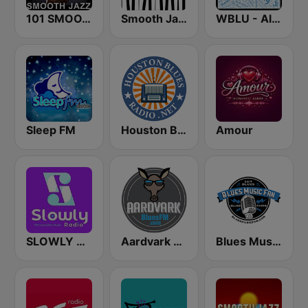
101 SMOOTH JAZZ
Smooth Jazz - Groov
WBLU - All Blues Radio
Sleep FM
Houston Blues Radio
Amour
SLOWLY RADIO
Aardvark Blues FM
Blues Music Fan Radio