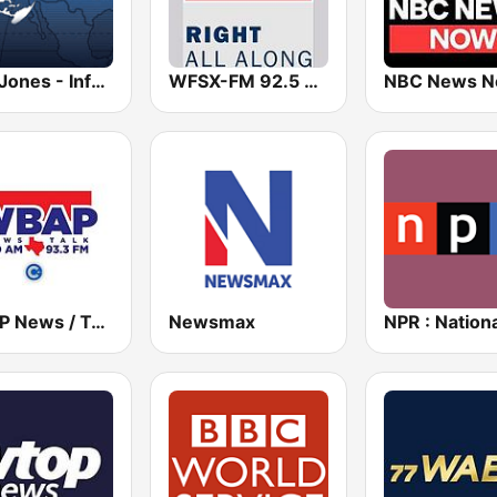
Alex Jones - Infowars.com
WFSX-FM 92.5 Right All Along (US Only)
NBC News 
WBAP News / Talk 820 AM and 96.7 FM
Newsmax