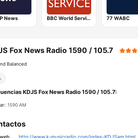
P News
BBC World Service
77 WABC
S Fox News Radio 1590 / 105.7
and Balanced
s
uencias KDJS Fox News Radio 1590 / 105.7:
ar:
1590 AM
ntactos
 web
http://www.k-musicradio.com/index-KDJSam.html