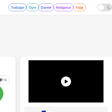
Trabajar
Gym
Dormir
Relajarse
Viaje
13