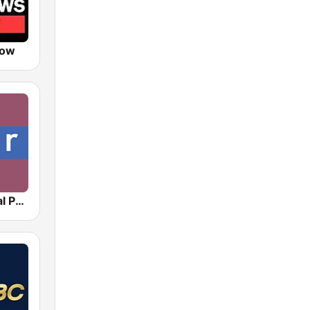
Now
NPR : National Public Radio