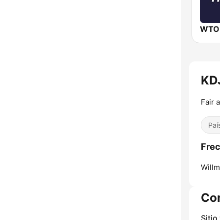
WTO
KDJ
Fair 
Paí
Frec
Willm
Co
Sitio