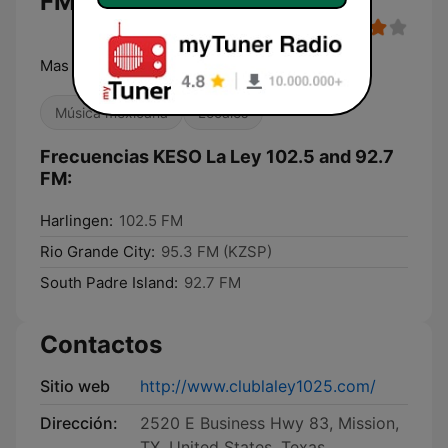
FM
Mas musica - Porque es La Ley!
Música mexicana
Locales
Frecuencias KESO La Ley 102.5 and 92.7
FM:
Harlingen:
102.5 FM
Rio Grande City:
95.3 FM (KZSP)
South Padre Island:
92.7 FM
Contactos
Sitio web
http://www.clublaley1025.com/
Dirección:
2520 E Business Hwy 83, Mission,
TX, United States, Texas