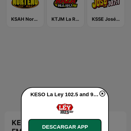
KSAH Norteño 720 y 104.1
KTJM La Raza 98.5 / 103.3 FM KJOJ
KSSE José 97.5 y 107.1
KESO La Ley 102.5 and 92.7 FM en vivo
KESO La Ley 102.5 and 92.7
DESCARGAR APP