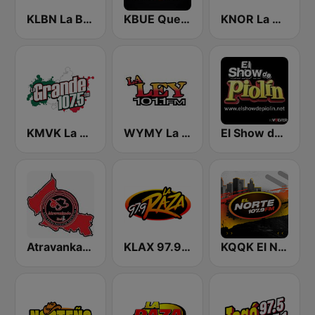
KLBN La Buena 101.9 FM
KBUE Que Buena 105.5 / 94.3 FM (US Only)
KNOR La Raza 93.7 (US Only)
KMVK La Grande 107.5 FM
WYMY La Ley 101.1 FM
El Show de Piolín
Atravankado Radio
KLAX 97.9 La Raza FM
KQQK El Norte 107.9 / 101.7 FM