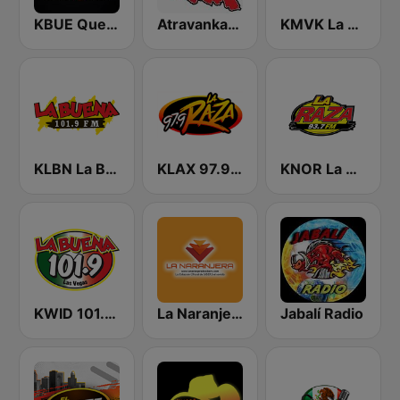
KBUE Que Buena 105.5 / 94.3 FM (US Only)
Atravankado Radio
KMVK La Grande 107.5 FM
KLBN La Buena 101.9 FM
KLAX 97.9 La Raza FM
KNOR La Raza 93.7 (US Only)
KWID 101.9 La Buena
La Naranjera de Sibers
Jabalí Radio