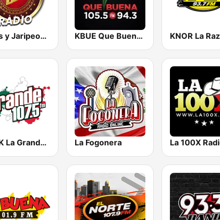
Bailes y Jaripeos Potosinos
KBUE Que Buena 105.5 / 94.3 FM (US Only)
KMVK La Grande 107.5 FM
La Fogonera
La 100X Rad