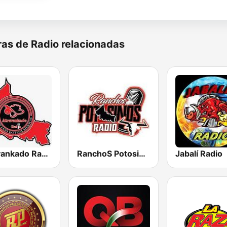
as de Radio relacionadas
Atravankado Radio
RanchoS PotosinoS Radio
Jabalí Radio