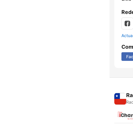
Rede
Actua
Comp
Fa
Ra
Rad