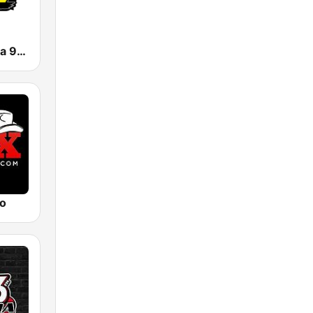
KNOR La Raza 93.7 (US Only)
io