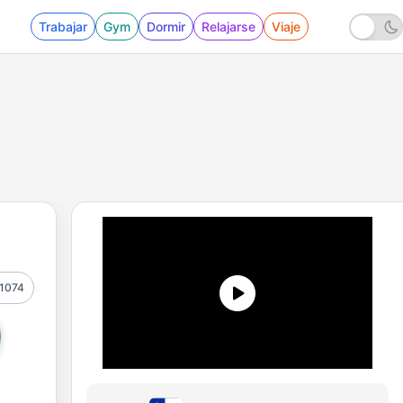
Trabajar
Gym
Dormir
Relajarse
Viaje
1074