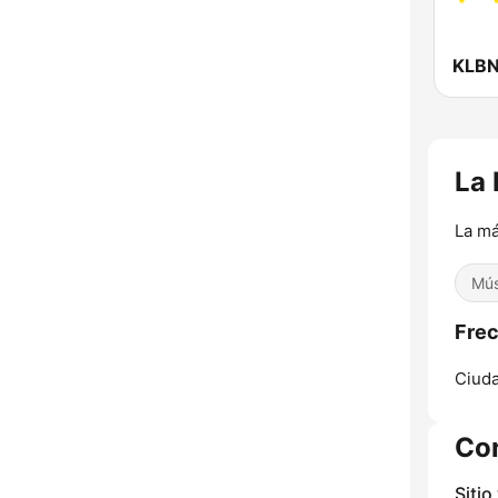
La 
La má
Mús
Frec
Ciud
Co
Sitio