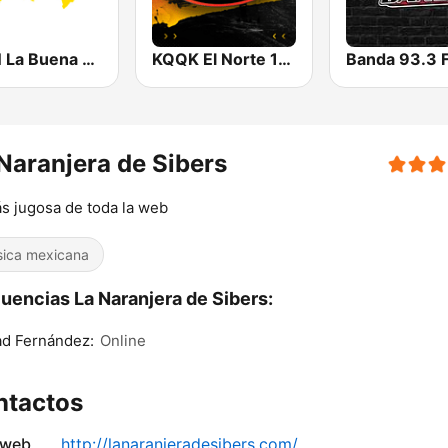
KLBN La Buena 101.9 FM
KQQK El Norte 107.9 / 101.7 FM
Banda 93.3 
Naranjera de Sibers
s jugosa de toda la web
ica mexicana
uencias La Naranjera de Sibers:
ad Fernández:
Online
ntactos
 web
http://lanaranjeradesibers.com/