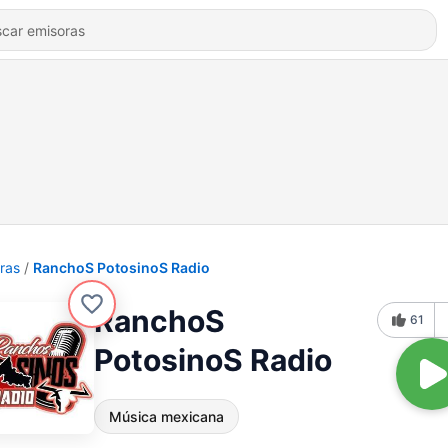
ras
RanchoS PotosinoS Radio
RanchoS
61
PotosinoS Radio
Música mexicana