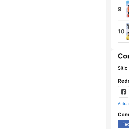
9
10
Co
Sitio
Rede
Actua
Comp
Fa