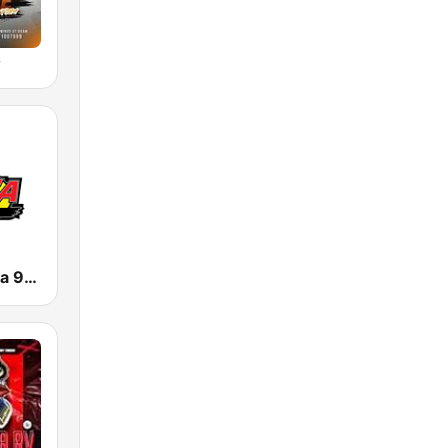
o
KNOR La Raza 93.7 (US Only)