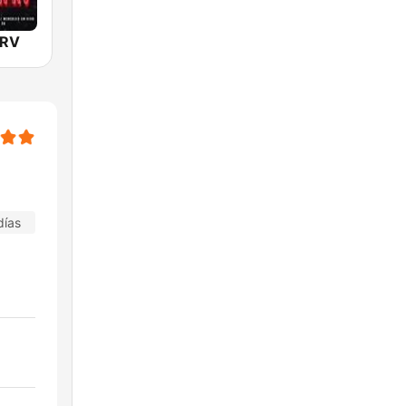
 RV
días