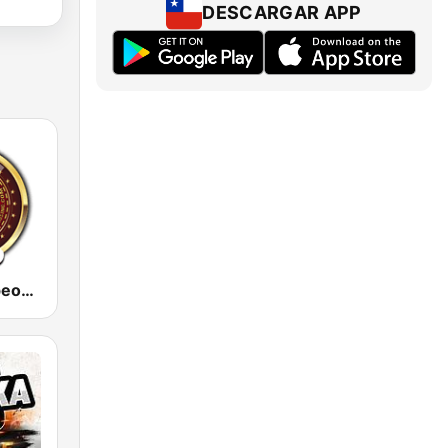
DESCARGAR APP
Bailes y Jaripeos Potosinos