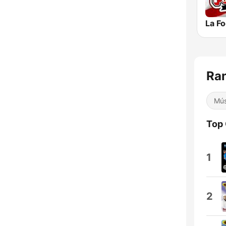
La F
Ra
Mús
Top
1
2