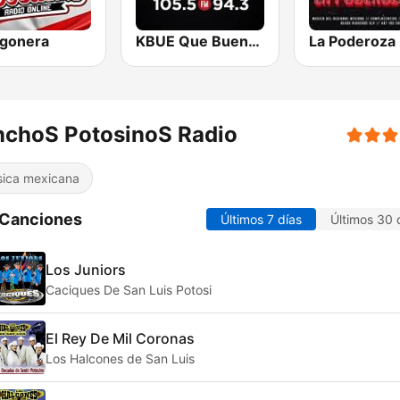
ogonera
KBUE Que Buena 105.5 / 94.3 FM (US Only)
La Poderoza
nchoS PotosinoS Radio
ica mexicana
 Canciones
Últimos 7 días
Últimos 30 
Los Juniors
Caciques De San Luis Potosi
El Rey De Mil Coronas
Los Halcones de San Luis