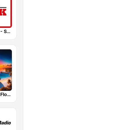
Best of Rock - Soft Rock.FM
Classic Rock Florida