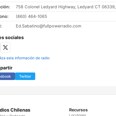
ción:
758 Colonel Ledyard Highway, Ledyard CT 06339
fono:
(860) 464-1065
:
Ed.Sabatino@fullpowerradio.com
s sociales
liza esta información de radio
artir
cebook
Twitter
dios Chilenas
Recursos
Locutores
ios y Podcasts