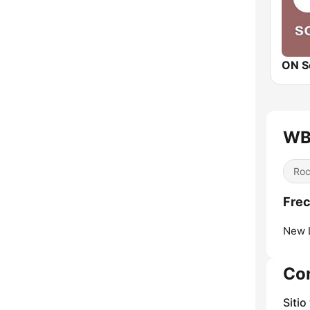
ON S
WB
Ro
Fre
New 
Co
Sitio