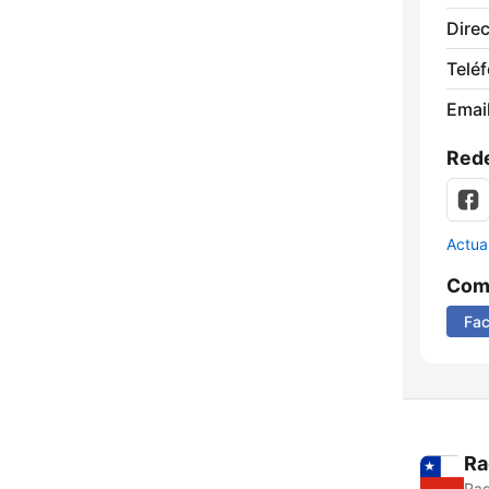
Direc
Telé
Email
Rede
Actua
Comp
Fa
Ra
Rad