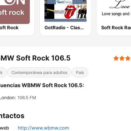
oft Rock
GotRadio - Classic Rock
MW Soft Rock 106.5
ck
Contemporánea para adultos
País
cuencias WBMW Soft Rock 106.5:
London:
106.5 FM
ntactos
 web
http://www.wbmw.com