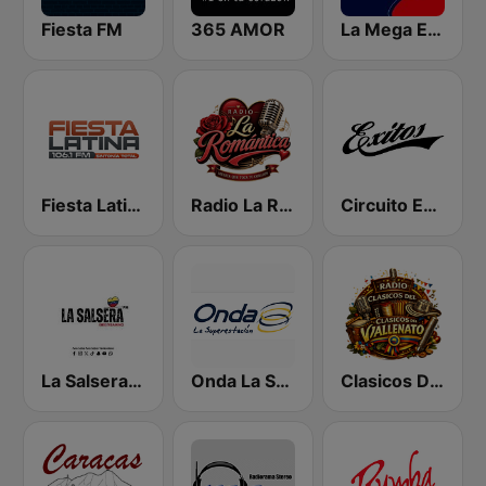
Fiesta FM
365 AMOR
La Mega Estación
Fiesta Latina 106.1 FM
Radio La Romantica
Circuito Exitos 99.9 FM
La Salsera FM
Onda La Superestación
Clasicos Del Vallenato