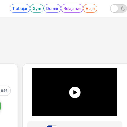
Trabajar
Gym
Dormir
Relajarse
Viaje
646