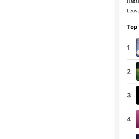
Hasse
Leuv
Top
1
2
3
4