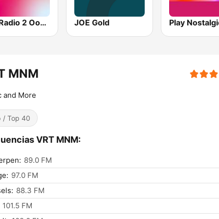
VRT Radio 2 Oost-Vlaanderen
JOE Gold
T MNM
c and More
 / Top 40
cuencias VRT MNM:
erpen:
89.0 FM
ge:
97.0 FM
els:
88.3 FM
101.5 FM