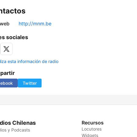
ntactos
 web
http://mnm.be
s sociales
liza esta información de radio
artir
cebook
Twitter
dios Chilenas
Recursos
Locutores
ios y Podcasts
Widgets