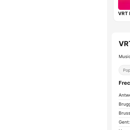
VR
Musi
Pop
Fre
Antw
Brug
Bruss
Gent: