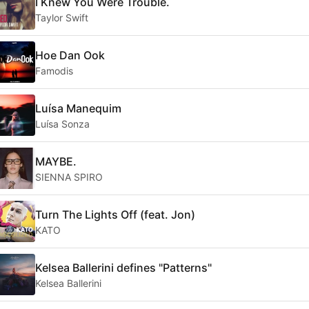
I Knew You Were Trouble.
Taylor Swift
Hoe Dan Ook
Famodis
Luísa Manequim
Luísa Sonza
MAYBE.
SIENNA SPIRO
Turn The Lights Off (feat. Jon)
KATO
Kelsea Ballerini defines "Patterns"
Kelsea Ballerini