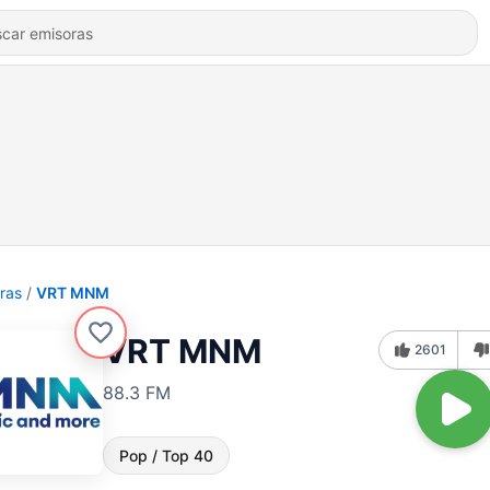
ras
VRT MNM
VRT MNM
2601
88.3 FM
Pop / Top 40