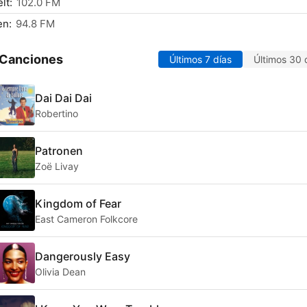
lt:
102.0 FM
en:
94.8 FM
 Canciones
Últimos 7 días
Últimos 30 
Dai Dai Dai
Robertino
Patronen
Zoë Livay
Kingdom of Fear
East Cameron Folkcore
Dangerously Easy
Olivia Dean