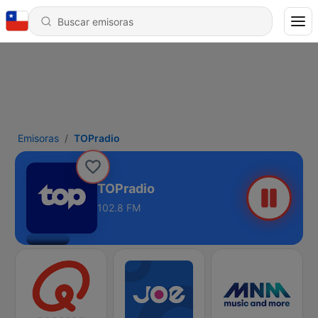
Emisoras
TOPradio
TOPradio
102.8 FM