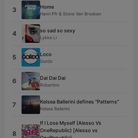
Home
3
Henri Pfr & Stone Van Brooken
so sad so sexy
4
Lykke Li
Loco
5
Gordo
Dai Dai Dai
6
Robertino
Kelsea Ballerini defines "Patterns"
7
Kelsea Ballerini
If I Lose Myself (Alesso Vs
OneRepublic) [Alesso vs
8
OneRepublic]