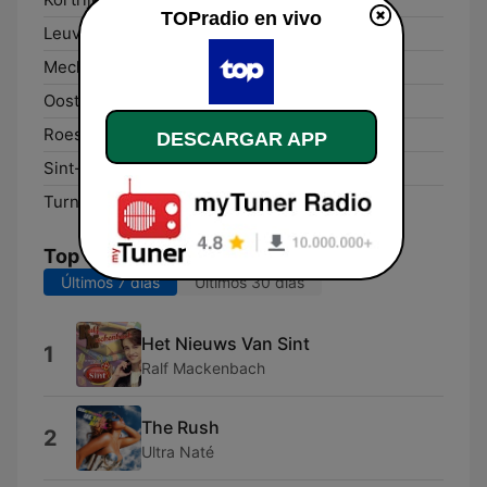
TOPradio en vivo
Leuven:
102.6 FM
Mechelen:
104.8 FM
Oostende:
105.4 FM
Roeselare:
94.0 FM
DESCARGAR APP
Sint-Niklaas:
105.3 FM
Turnhout:
105.1 FM
Top Canciones
Últimos 7 días
Últimos 30 días
Het Nieuws Van Sint
1
Ralf Mackenbach
The Rush
2
Ultra Naté