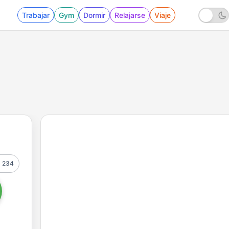
Trabajar
Gym
Dormir
Relajarse
Viaje
234