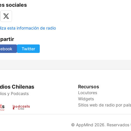
s sociales
liza esta información de radio
artir
cebook
Twitter
dios Chilenas
Recursos
Locutores
ios y Podcasts
Widgets
Sitios web de radio por paí
© AppMind 2026. Reservados t