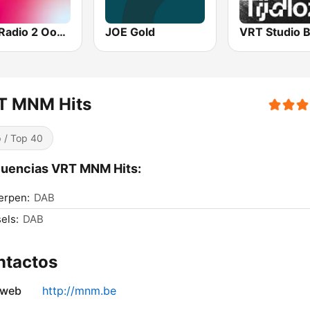
VRT Radio 2 Oost-Vlaanderen
JOE Gold
T MNM Hits
 / Top 40
uencias VRT MNM Hits:
erpen:
DAB
els:
DAB
ntactos
 web
http://mnm.be