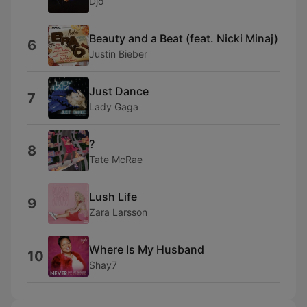
Djo
Beauty and a Beat (feat. Nicki Minaj)
6
Justin Bieber
Just Dance
7
Lady Gaga
?
8
Tate McRae
Lush Life
9
Zara Larsson
Where Is My Husband
10
Shay7