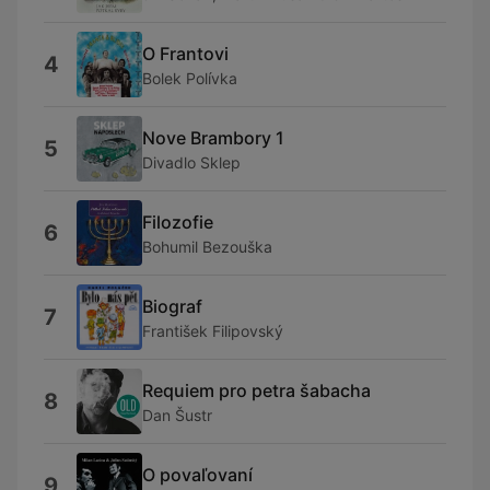
O Frantovi
4
Bolek Polívka
Nove Brambory 1
5
Divadlo Sklep
Filozofie
6
Bohumil Bezouška
Biograf
7
František Filipovský
Requiem pro petra šabacha
8
Dan Šustr
O povaľovaní
9