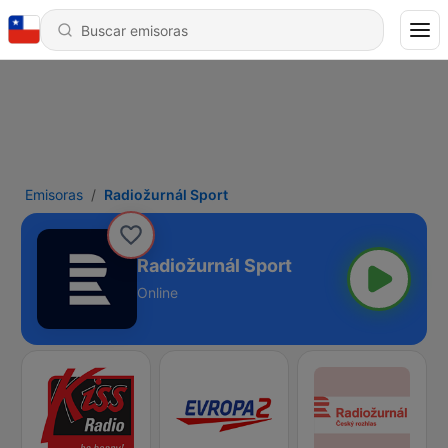
Emisoras
Radiožurnál Sport
Radiožurnál Sport
Online