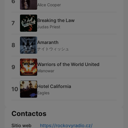
6
Alice Cooper
Breaking the Law
7
Judas Priest
Amaranth
8
ナイトウィッシュ
Warriors of the World United
9
Manowar
Hotel California
10
Eagles
Contactos
Sitio web
https://rockovyradio.cz/