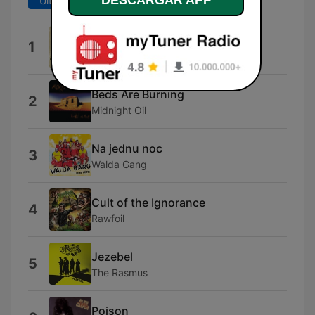
DESCARGAR APP
Últimos 7 días
Últimos 30 días
Floaty
1
Foo Fighters
Beds Are Burning
2
Midnight Oil
Na jednu noc
3
Walda Gang
Cult of the Ignorance
4
Rawfoil
Jezebel
5
The Rasmus
Poison