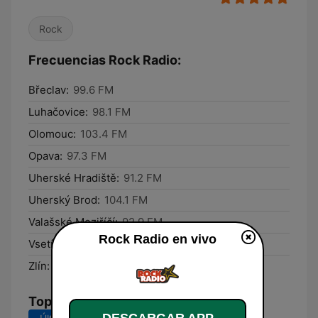
Rock
Frecuencias Rock Radio:
Břeclav:
99.6 FM
Luhačovice:
98.1 FM
Olomouc:
103.4 FM
Opava:
97.3 FM
Uherské Hradiště:
91.2 FM
Uherský Brod:
104.1 FM
Valašské Meziříčí:
92.9 FM
Rock Radio en vivo
Vsetín:
95.6 FM
Zlín:
89.6 FM
Top Canciones