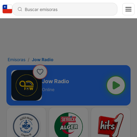
Emisoras
Jow Radio
Jow Radio
Online