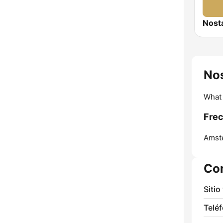
Nost
Nos
What 
Frec
Amst
Co
Sitio
Telé