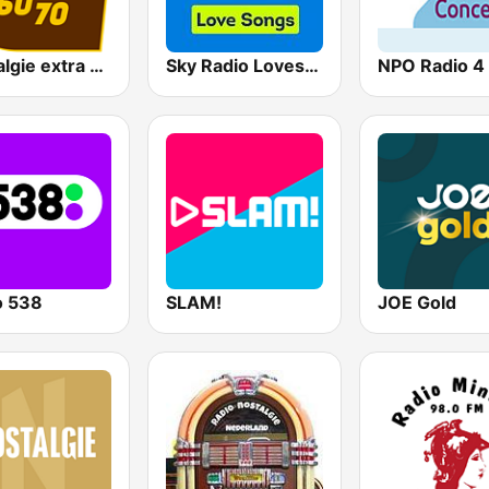
Nostalgie extra 60-70
Sky Radio Lovesongs
o 538
SLAM!
JOE Gold