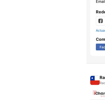
Email
Rede
Actua
Comp
Fa
Ra
Rad