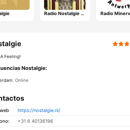
algie
Radio Nostalgie Nederland
talgie
A Feeling!
uencias Nostalgie:
erdam:
Online
ntactos
 web
https://nostalgie.nl/
fono:
+31 6 40136196