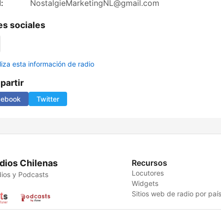
:
NostalgieMarketingNL@gmail.com
s sociales
liza esta información de radio
artir
cebook
Twitter
dios Chilenas
Recursos
Locutores
ios y Podcasts
Widgets
Sitios web de radio por paí